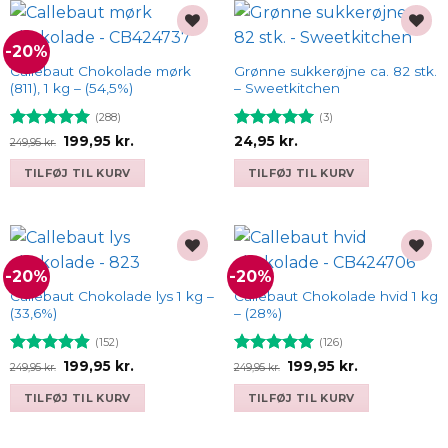
-20%
Add to
Add to
wishlist
wishlist
Callebaut Chokolade mørk
Grønne sukkerøjne ca. 82 stk.
(811), 1 kg – (54,5%)
– Sweetkitchen
(288)
(3)
Vurderet
Den
Den
Vurderet
5
199,95
kr.
24,95
kr.
249,95
kr.
oprindelige
aktuelle
4.93
ud af
ud af 5
pris
pris
5
TILFØJ TIL KURV
TILFØJ TIL KURV
var:
er:
249,95 kr..
199,95 kr..
-20%
-20%
Add to
Add to
wishlist
wishlist
Callebaut Chokolade lys 1 kg –
Callebaut Chokolade hvid 1 kg
(33,6%)
– (28%)
(152)
(126)
Vurderet
Den
Den
Vurderet
Den
Den
199,95
kr.
199,95
kr.
249,95
kr.
249,95
kr.
oprindelige
aktuelle
oprindelige
aktuelle
4.91
ud af
4.93
ud af
pris
pris
pris
pris
5
5
TILFØJ TIL KURV
TILFØJ TIL KURV
var:
er:
var:
er:
249,95 kr..
199,95 kr..
249,95 kr..
199,95 kr..