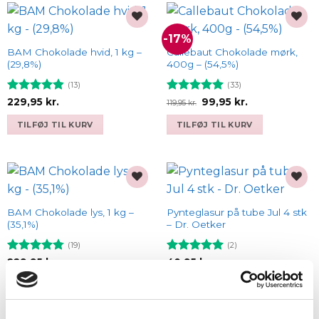
-17%
Add to
Add to
wishlist
wishlist
BAM Chokolade hvid, 1 kg –
Callebaut Chokolade mørk,
(29,8%)
400g – (54,5%)
(13)
(33)
Vurderet
Vurderet
Den
Den
229,95
kr.
99,95
kr.
119,95
kr.
oprindelige
aktuelle
4.85
ud af
4.94
ud af
pris
pris
5
5
TILFØJ TIL KURV
TILFØJ TIL KURV
var:
er:
119,95 kr..
99,95 kr..
Add to
Add to
wishlist
wishlist
BAM Chokolade lys, 1 kg –
Pynteglasur på tube Jul 4 stk
(35,1%)
– Dr. Oetker
(19)
(2)
Vurderet
Vurderet
5
229,95
kr.
40,95
kr.
4.79
ud af
ud af 5
5
TILFØJ TIL KURV
TILFØJ TIL KURV