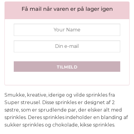
pris
pris
var:
er:
Få mail når varen er på lager igen
59,95 kr..
39,95 kr..
TILMELD
Smukke, kreative, iderige og vilde sprinkles fra
Super streusel. Disse sprinkles er designet af 2
søstre, som er sprudlende par, der elsker alt med
sprinkles. Deres sprinkles indeholder en blanding af
sukker sprinkles og chokolade, kikse sprinkles.