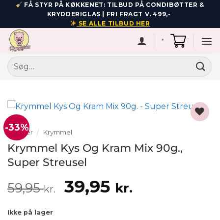
Fortsæt
FÅ STYR PÅ KØKKENET: TILBUD PÅ CONDIBØTTER &
KRYDDERIGLAS | FRI FRAGT V. 499,-
til
SE ALLE TILBUD HER
indhold
*
Søg
efter:
-33%
Add to
Råvarer
/
Krymmel
wishlist
Krymmel Kys Og Kram Mix 90g.,
Super Streusel
Den
Den
39,95
59,95
kr.
kr.
oprindelige
aktuelle
Ikke på lager