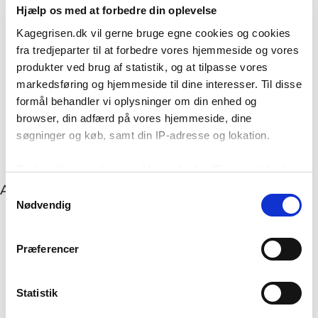
Hjælp os med at forbedre din oplevelse
Kagegrisen.dk vil gerne bruge egne cookies og cookies
Add to
Add to
fra tredjeparter til at forbedre vores hjemmeside og vores
wishlist
wishlist
Pynteglasur Rød 125g – Dr.
Oetker
produkter ved brug af statistik, og at tilpasse vores
Sparkle Your Drink Gold 10 g.
– Guld Glimmer til drinks
markedsføring og hjemmeside til dine interesser. Til disse
(8)
formål behandler vi oplysninger om din enhed og
Vurderet
22,95
kr.
(3)
4.5
ud af
browser, din adfærd på vores hjemmeside, dine
Vurderet
5
44,95
kr.
5
TILFØJ TIL KURV
ud af 5
søgninger og køb, samt din IP-adresse og lokation.
TILFØJ TIL KURV
Du kan tilpasse dit samtykke nedenfor. Dit samtykke kan
til enhver tid ændres eller trækkes tilbage ved at klikke
Anbefaling til dig
Samtykkevalg
på menupunktet ”Opdater cookie-indstillinger” nederst på
Nødvendig
siden, ligesom du i din browser kan slette/blokere
cookies. Vi bruger dog nogle cookies, der er nødvendige
-20%
Add to
Add to
Præferencer
wishlist
wishlist
for at hjemmesiden fungerer, og som derfor ikke kan
BAM Chokolade lys, 1 kg –
Callebaut Chokolade mørk
(35,1%)
(811), 1 kg – (54,5%)
fravælges via menupunktet.
(19)
(288)
Statistik
Vurderet
Vurderet
Den
Den
229,95
kr.
199,95
kr.
249,95
kr.
oprindelige
aktuelle
4.79
ud af
4.93
ud af