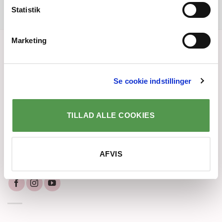
Statistik
Marketing
KONTAKT
Kundeservice:
Se cookie indstillinger
Telefon: 25 37 67 77
Email:
kontakt@kagegrisen.dk
TILLAD ALLE COOKIES
Telefontid: Mandag - Fredag kl. 9-13
AFVIS
Følg grisen på de sociale medier: