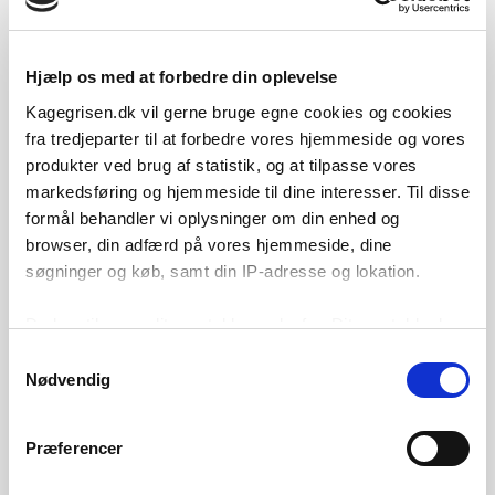
Hjælp os med at forbedre din oplevelse
Kagegrisen.dk vil gerne bruge egne cookies og cookies
Hej!
fra tredjeparter til at forbedre vores hjemmeside og vores
produkter ved brug af statistik, og at tilpasse vores
Mit navn er Mette. 😃
markedsføring og hjemmeside til dine interesser. Til disse
formål behandler vi oplysninger om din enhed og
Det er mig der står bag Kagegrisen.
browser, din adfærd på vores hjemmeside, dine
søgninger og køb, samt din IP-adresse og lokation.
Jeg pakker på livet løs alle ugens hverdage
sammen med mine dejlige kollegaer.
Du kan tilpasse dit samtykke nedenfor. Dit samtykke kan
til enhver tid ændres eller trækkes tilbage ved at klikke
Kontakt mig hellere end gerne hvis der er noget
Samtykkevalg
på menupunktet ”Opdater cookie-indstillinger” nederst på
jeg kan hjælpe med.
Nødvendig
siden, ligesom du i din browser kan slette/blokere
De bedste øf fra Team Kagegrisen 🐷
cookies. Vi bruger dog nogle cookies, der er nødvendige
Præferencer
for at hjemmesiden fungerer, og som derfor ikke kan
fravælges via menupunktet.