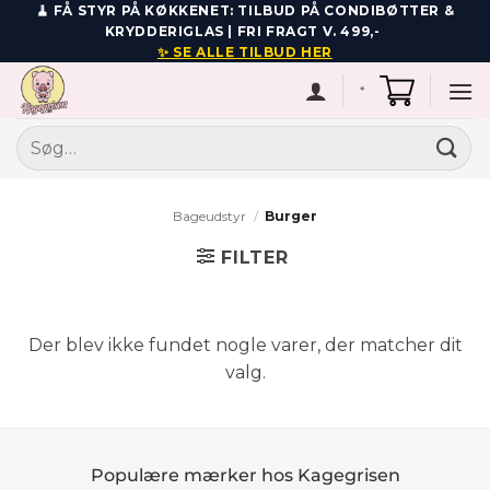
Fortsæt
🧹 FÅ STYR PÅ KØKKENET: TILBUD PÅ CONDIBØTTER &
KRYDDERIGLAS | FRI FRAGT V. 499,-
til
✨ SE ALLE TILBUD HER
indhold
*
Søg
efter:
Bageudstyr
/
Burger
FILTER
Der blev ikke fundet nogle varer, der matcher dit
valg.
Populære mærker hos Kagegrisen