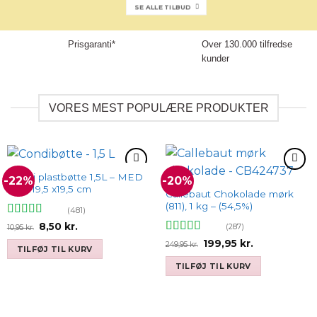
SE ALLE TILBUD
Prisgaranti*
Over 130.000 tilfredse
kunder
VORES MEST POPULÆRE PRODUKTER
Condi plastbøtte 1,5L – MED
-22%
-20%
Add to
Add to
låg – 19,5 x19,5 cm
wishlist
wishlist
Callebaut Chokolade mørk
(811), 1 kg – (54,5%)
(481)
Vurderet
4.9
Den
Den
8,50
kr.
(287)
10,95
kr.
oprindelige
aktuelle
ud af 5
Vurderet
Den
Den
199,95
kr.
pris
pris
249,95
kr.
TILFØJ TIL KURV
oprindelige
aktuelle
4.93
ud af 5
var:
er:
pris
pris
10,95 kr..
8,50 kr..
TILFØJ TIL KURV
var:
er:
249,95 kr..
199,95 kr..