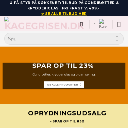
Fortsæt
🧹 FÅ STYR PÅ KØKKENET: TILBUD PÅ CONDIBØTTER &
KRYDDERIGLAS | FRI FRAGT V. 499,-
til
✨ SE ALLE TILBUD HER
indhold
*
Søg
efter:
SPAR OP TIL 23%
Condibøtter, krydderiglas og organisering.
SE ALLE PRODUKTER
OPRYDNINGSUDSALG
– SPAR OP TIL 83%