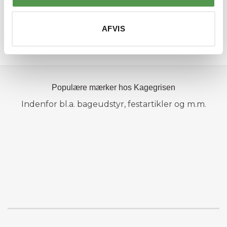
belægning og tæthed, så du undgår fejlkøb og får flotte
kager hver gang.
AFVIS
SE OPSKRIFT
Populære mærker hos Kagegrisen
Indenfor bl.a. bageudstyr, festartikler og m.m.