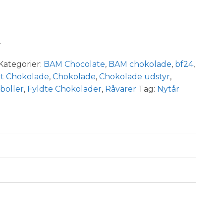
.
Kategorier:
BAM Chocolate
,
BAM chokolade
,
bf24
,
ut Chokolade
,
Chokolade
,
Chokolade udstyr
,
boller
,
Fyldte Chokolader
,
Råvarer
Tag:
Nytår