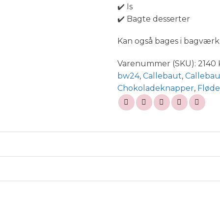
✔️ Is
✔️ Bagte desserter
Kan også bages i bagværk
Varenummer (SKU):
2140
bw24
,
Callebaut
,
Calleba
Chokoladeknapper
,
Fløde