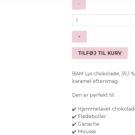
BAM
Chokolade
lys,
500
g
-
TILFØJ TIL KURV
(35,1%)
antal
BAM Lys chokolade, 35,1 %
karamel eftersmag.
Den er perfekt til:
✔️ Hjemmelavet chokolad
✔️ Flødeboller
✔️ Ganache
✔️ Mousse