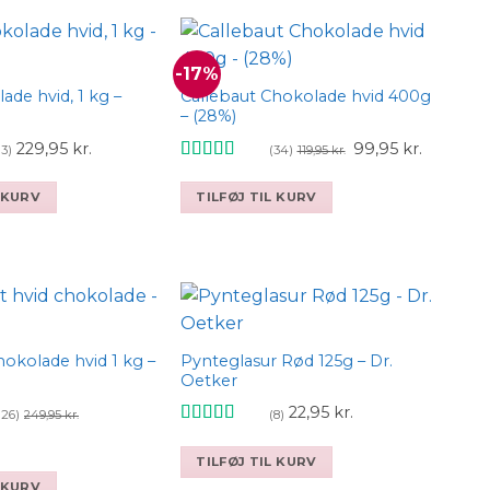
-17%
de hvid, 1 kg –
Callebaut Chokolade hvid 400g
Add to wishlist
Add to wishlist
– (28%)
Den
Den
229,95
kr.
99,95
kr.
13)
(34)
119,95
kr.
oprindelige
aktuelle
Vurderet
4.91
ud af 5
pris
pris
L KURV
TILFØJ TIL KURV
var:
er:
119,95 kr..
99,95 kr.
hokolade hvid 1 kg –
Pynteglasur Rød 125g – Dr.
Add to wishlist
Add to wishlist
Oetker
22,95
kr.
126)
(8)
249,95
kr.
Vurderet
en
4.5
ud af 5
TILFØJ TIL KURV
tuelle
L KURV