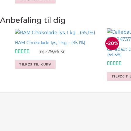
pris
pris
var:
er:
249,95 kr..
199,95 kr..
Anbefaling til dig
BAM Chokolade lys, 1 kg – (35,1%)
-20%
Callebaut C
229,95
kr.
Add to wishlist
(19)
(54,5%)
Vurderet
4.79
ud af 5
TILFØJ TIL KURV
Vurderet
4.93
ud af 5
TILFØJ TI