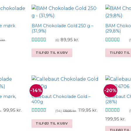
de mørk
BAM Chokolade Gold 250 g –
BAM Chokola
d to wishlist
Add to wishlist
(31,9%)
(29,8%)
89,95
kr.
(6)
(
5
kr.
Vurderet
Vurderet
4.83
ud af 5
4.85
ud af 5
TILFØJ TIL KURV
TILFØJ TI
-14%
-20%
e mørk,
Callebaut Chokolade Gold –
Callebaut C
d to wishlist
Add to wishlist
400g
(28%)
Den
Den
Den
Den
99,95
kr.
119,95
kr.
(54)
(
.
139,95
kr.
oprindelige
aktuelle
oprindelige
aktuelle
Vurderet
Vurderet
Den
D
199,95
kr.
pris
pris
4.87
ud af 5
pris
pris
4.93
ud af 5
TILFØJ TIL KURV
oprindelige
ak
var:
er:
var:
er:
TILFØJ TI