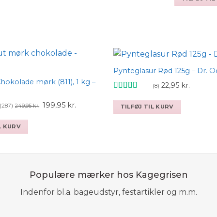
pris
pr
119,95 kr..
99,95 kr..
139,95 kr..
119,95 kr..
var:
er:
249,95 kr..
199
Pynteglasur Rød 125g – Dr. O
hokolade mørk (811), 1 kg –
22,95
kr.
Add to wishlist
Add
(8)
Vurderet
Den
Den
4.5
ud af 5
199,95
kr.
(287)
249,95
kr.
TILFØJ TIL KURV
oprindelige
aktuelle
pris
pris
L KURV
var:
er:
249,95 kr..
199,95 kr..
Populære mærker hos Kagegrisen
Indenfor bl.a. bageudstyr, festartikler og m.m.