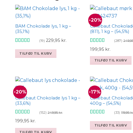
-20%
BAM Chokolade lys, 1 kg –
Callebaut Chokola
Add to wishlist
Ad
(35,1%)
(811), 1 kg – (54,5%)
229,95
kr.
(19)
(287)
249,9
Vurderet
Vurderet
Den
Den
199,95
kr.
4.79
ud af 5
4.93
ud af 5
TILFØJ TIL KURV
oprindelige
aktuelle
TILFØJ TIL KURV
pris
pris
var:
er:
249,95 kr..
199,95 kr..
-20%
-17%
Callebaut Chokolade lys 1 kg –
Callebaut Chokolad
Add to wishlist
Ad
(33,6%)
400g – (54,5%)
(152)
(33)
249,95
kr.
119,95
kr
Vurderet
Vurderet
Den
Den
199,95
kr.
4.91
ud af 5
4.94
ud af 5
TILFØJ TIL KURV
oprindelige
aktuelle
TILFØJ TIL KURV