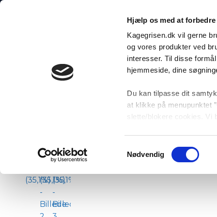
Fortsæt
🧹 FÅ STYR P
til
Hjælp os med at forbedre 
indhold
Kagegrisen.dk vil gerne br
Søg
MENU
og vores produkter ved bru
efter:
interesser. Til disse form
hjemmeside, dine søgninge
Du kan tilpasse dit samtyk
at klikke på menupunktet ”
slette/blokere cookies. Vi
som derfor ikke kan fravæ
Samtykkevalg
Nødvendig