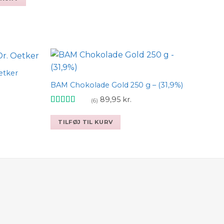
is
,95 kr..
etker
BAM Chokolade Gold 250 g – (31,9%)
 to wishlist
Add to wishlist
89,95
kr.
(6)
Vurderet
4.83
ud af 5
TILFØJ TIL KURV