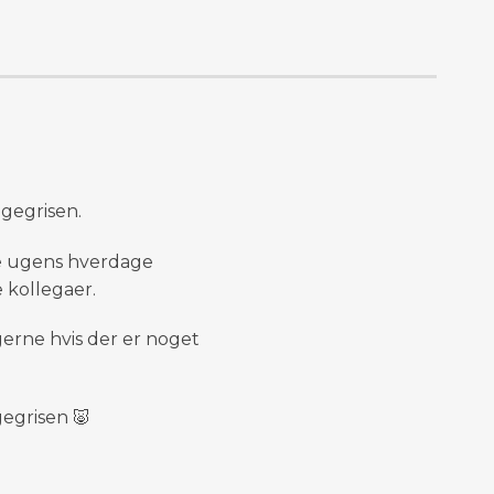
agegrisen.
lle ugens hverdage
kollegaer.
erne hvis der er noget
egrisen 🐷