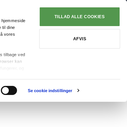
AGT V. 499,-
TILLAD ALLE COOKIES
es hjemmeside
LOG IND
KURV
til dine
på vores
AFVIS
s tilbage ved
 browser kan
ys, 500 g – (35,1%)
fungerer, og
lser)
Se cookie indstillinger