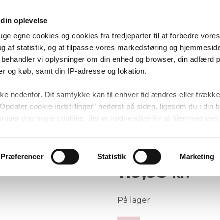
Å KØKKENET: TILBUD PÅ CONDIBØTTER & KRYDDERIGLAS | FRI FR
✨ SE ALLE TILBUD HER
din oplevelse
uge egne cookies og cookies fra tredjeparter til at forbedre vor
g af statistik, og at tilpasse vores markedsføring og hjemmeside 
ål behandler vi oplysninger om din enhed og browser, din adfærd 
r og køb, samt din IP-adresse og lokation.
🚚 1-2 hverdages levering 📦 Fragt fra 39,95 kr.
ke nedenfor. Dit samtykke kan til enhver tid ændres eller trække
Mærker
/
BAM Chocolate
Opdater cookie-indstillinger” nederst på siden, ligesom du i din
BAM Chokolade l
 bruger dog nogle cookies, der er nødvendige for at hjemmesiden 
lges via menupunktet.
Add to wishlist
(
3
kundeanmelde
Bedømt
3
Præferencer
Statistik
Marketing
som
4.67
119,95
ud af 5
kr.
baseret på
kundebedømmelser
På lager