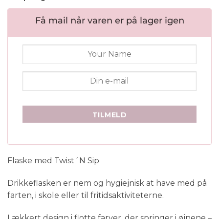
kundebedømmelse
Få mail når varen er på lager igen
TILMELD
Flaske med Twist´N Sip
Drikkeflasken er nem og hygiejnisk at have med på
farten, i skole eller til fritidsaktiviteterne.
Lækkert design i flotte farver, der springer i øjnene –