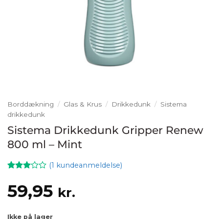
Borddækning
/
Glas & Krus
/
Drikkedunk
/
Sistema
drikkedunk
Sistema Drikkedunk Gripper Renew
800 ml – Mint
(
1
kundeanmeldelse)
Bedømt
1
som
3
59,95
kr.
ud af
5
baseret
på
Ikke på lager