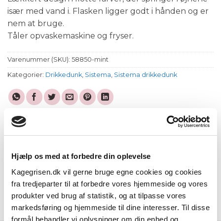
især med vand i. Flasken ligger godt i hånden og er
nem at bruge.
Tåler opvaskemaskine og fryser.
Varenummer (SKU):
58850-mint
Kategorier:
Drikkedunk
,
Sistema
,
Sistema drikkedunk
Hjælp os med at forbedre din oplevelse
Beskrivelse
Kagegrisen.dk vil gerne bruge egne cookies og cookies
Yderligere information
fra tredjeparter til at forbedre vores hjemmeside og vores
produkter ved brug af statistik, og at tilpasse vores
Anmeldelser (1)
markedsføring og hjemmeside til dine interesser. Til disse
formål behandler vi oplysninger om din enhed og