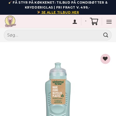
Fortsæt
FÅ STYR PÅ KØKKENET: TILBUD PÅ CONDIBØTTER &
KRYDDERIGLAS | FRI FRAGT V. 499,-
til
SE ALLE TILBUD HER
indhold
*
Søg
efter:
Add to
wishlist