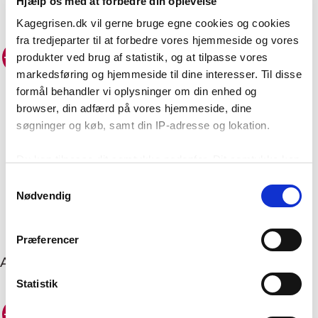
Hjælp os med at forbedre din oplevelse
Kagegrisen.dk vil gerne bruge egne cookies og cookies
fra tredjeparter til at forbedre vores hjemmeside og vores
-37%
produkter ved brug af statistik, og at tilpasse vores
Add to
wishlist
markedsføring og hjemmeside til dine interesser. Til disse
formål behandler vi oplysninger om din enhed og
browser, din adfærd på vores hjemmeside, dine
søgninger og køb, samt din IP-adresse og lokation.
Du kan tilpasse dit samtykke nedenfor. Dit samtykke kan
til enhver tid ændres eller trækkes tilbage ved at klikke
Gurli Gris Slikposer 6 stk.
Samtykkevalg
Den
Den
på menupunktet ”Opdater cookie-indstillinger” nederst på
11,95
kr.
Nødvendig
18,95
kr.
oprindelige
aktuelle
siden, ligesom du i din browser kan slette/blokere
pris
pris
TILFØJ TIL KURV
var:
er:
cookies. Vi bruger dog nogle cookies, der er nødvendige
18,95 kr..
11,95 kr..
Præferencer
for at hjemmesiden fungerer, og som derfor ikke kan
Anbefaling til dig
fravælges via menupunktet.
Statistik
-26%
-22%
Add to
Add to