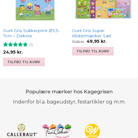
Gurli Gris Sukkerprint Ø3,5-
Gurli Gris Super
7cm – Dekora
Klistermærker Sæt
Den
Den
49,95
kr.
74,00
kr.
oprindelige
aktuelle
(1)
pris
pris
TILFØJ TIL KURV
Vurderet
5
24,95
kr.
var:
er:
ud af 5
74,00 kr..
49,95 kr..
TILFØJ TIL KURV
Populære mærker hos Kagegrisen
Indenfor bl.a. bageudstyr, festartikler og m.m.