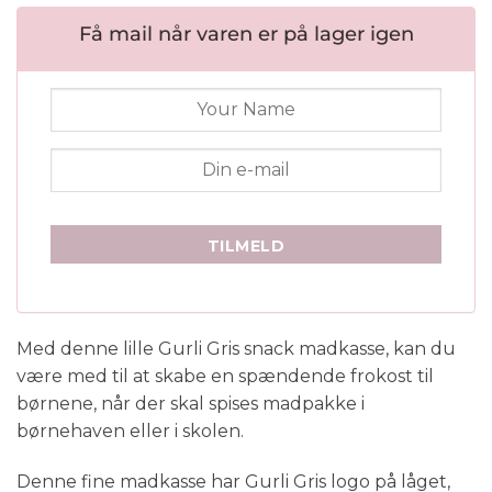
pris
pris
var:
er:
Få mail når varen er på lager igen
33,95 kr..
24,95 kr..
TILMELD
Med denne lille Gurli Gris snack madkasse, kan du
være med til at skabe en spændende frokost til
børnene, når der skal spises madpakke i
børnehaven eller i skolen.
Denne fine madkasse har Gurli Gris logo på låget,