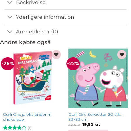
Beskrivelse
Yderligere information
Anmeldelser (0)
Andre købte også
-26%
-22%
Add to
Add to
wishlist
wishlist
Gurli Gris julekalender m.
Gurli Gris Servietter 20 stk. –
chokolade
33×33 cm
Den
Den
19,50
kr.
24,95
kr.
oprindelige
aktuelle
(1)