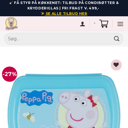
Fortsæt
FÅ STYR PÅ KØKKENET: TILBUD PÅ CONDIBØTTER &
KRYDDERIGLAS | FRI FRAGT V. 499,-
til
SE ALLE TILBUD HER
indhold
*
Søg
efter:
-27%
Add to
wishlist