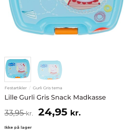
Festartikler
/
Gurli Gris tema
Lille Gurli Gris Snack Madkasse
Den
Den
24,95
33,95
kr.
kr.
oprindelige
aktuelle
Ikke på lager