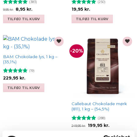
(383)
(250)
Vurderet
Den
Den
Vurderet
8,95
kr.
19,95
kr.
9,95
kr.
oprindelige
aktuelle
4.93
ud af
4.93
ud af
pris
pris
5
5
TILFØJ TIL KURV
TILFØJ TIL KURV
var:
er:
9,95 kr..
8,95 kr..
-20%
Add to
Add to
wishlist
wishlist
BAM Chokolade lys, 1 kg –
(35,1%)
(19)
Vurderet
229,95
kr.
4.79
ud af
5
TILFØJ TIL KURV
Callebaut Chokolade mørk
(811), 1 kg – (54,5%)
(288)
Vurderet
Den
Den
199,95
kr.
249,95
kr.
oprindelige
aktuelle
4.93
ud af
pris
pris
5
TILFØJ TIL KURV
var:
er: