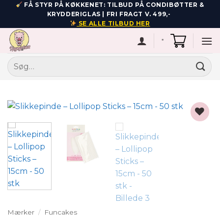
Fortsæt
FÅ STYR PÅ KØKKENET: TILBUD PÅ CONDIBØTTER &
KRYDDERIGLAS | FRI FRAGT V. 499,-
til
SE ALLE TILBUD HER
indhold
*
Søg
efter:
Add to
wishlist
Mærker
/
Funcakes