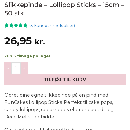
Slikkepinde – Lollipop Sticks – 15cm –
50 stk
(
5
kundeanmeldelser)
Bedømt
5
som
5
ud
26,95
kr.
af 5 baseret
på
kundebedømmelser
Kun 3 tilbage på lager
Slikkepinde – Lollipop Sticks – 15cm - 50 stk antal
TILFØJ TIL KURV
Opret dine egne slikkepinde på en pind med
FunCakes Lollipop Sticks! Perfekt til cake pops,
candy lollipops, cookie pops eller chokolade og
Deco Melts godbidder.
Også velegnet til at oprette dine egne