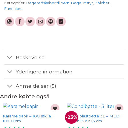
Kategorier:
Bageredskaber til børn
,
Bageudstyr
,
Bolcher
,
Funcakes
Beskrivelse
Yderligere information
Anmeldelser (5)
Andre købte også
Karamelpapir – 100 stk. á
Condi plastbøtte 3L – MED
-23%
Add to
Add to
10×10 cm
låg – 19,5 x 19,5 cm
wishlist
wishlist