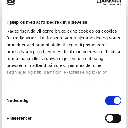
249,95 kr..
199,95 kr..
Hjælp os med at forbedre din oplevelse
-9%
Add to
Add to
Kagegrisen.dk vil gerne bruge egne cookies og cookies
wishlist
wishlist
fra tredjeparter til at forbedre vores hjemmeside og vores
produkter ved brug af statistik, og at tilpasse vores
markedsføring og hjemmeside til dine interesser. Til disse
formål behandler vi oplysninger om din enhed og
browser, din adfærd på vores hjemmeside, dine
søgninger og køb, samt din IP-adresse og lokation.
Krydderi etiketter til
Firkantet Krydderiglas /
Krydderiglas & Condibøtter
Sylteglas med sort låg – 212
Du kan tilpasse dit samtykke nedenfor. Dit samtykke kan
80 stk. – Firkanktet –
ml
Montserrat
til enhver tid ændres eller trækkes tilbage ved at klikke
Samtykkevalg
(71)
på menupunktet ”Opdater cookie-indstillinger” nederst på
Nødvendig
(64)
Vurderet
Den
Den
9,95
kr.
10,95
kr.
oprindelige
aktuelle
siden, ligesom du i din browser kan slette/blokere
4.9
ud af
Vurderet
69,95
kr.
pris
pris
5
4.84
ud af
TILFØJ TIL KURV
cookies. Vi bruger dog nogle cookies, der er nødvendige
var:
er:
5
TILFØJ TIL KURV
10,95 kr..
9,95 kr..
Præferencer
for at hjemmesiden fungerer, og som derfor ikke kan
fravælges via menupunktet.