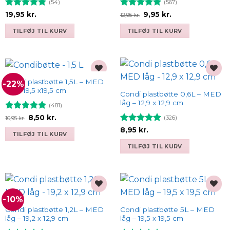
(54)
(567)
Vurderet
Vurderet
Den
Den
19,95
kr.
9,95
kr.
12,95
kr.
oprindelige
aktuelle
4.74
ud af
4.93
ud af
pris
pris
5
5
TILFØJ TIL KURV
TILFØJ TIL KURV
var:
er:
12,95 kr..
9,95 kr..
Condi plastbøtte 1,5L – MED
-22%
Add to
Add to
låg – 19,5 x19,5 cm
wishlist
wishlist
Condi plastbøtte 0,6L – MED
låg – 12,9 x 12,9 cm
(481)
Vurderet
Den
Den
8,50
kr.
(326)
10,95
kr.
oprindelige
aktuelle
4.9
ud af
Vurderet
8,95
kr.
pris
pris
5
TILFØJ TIL KURV
var:
er:
4.93
ud af
10,95 kr..
8,50 kr..
5
TILFØJ TIL KURV
-10%
Add to
Add to
wishlist
wishlist
Condi plastbøtte 1,2L – MED
Condi plastbøtte 5L – MED
låg – 19,2 x 12,9 cm
låg – 19,5 x 19,5 cm