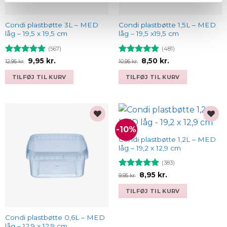
Condi plastbøtte 3L – MED
Condi plastbøtte 1,5L – MED
låg – 19,5 x 19,5 cm
låg – 19,5 x19,5 cm
(567)
(481)
Vurderet
Den
Den
Vurderet
Den
Den
9,95
kr.
8,50
kr.
12,95
kr.
10,95
kr.
oprindelige
aktuelle
oprindelige
aktuelle
4.93
ud af
4.9
ud af
pris
pris
pris
pris
5
5
TILFØJ TIL KURV
TILFØJ TIL KURV
var:
er:
var:
er:
12,95 kr..
9,95 kr..
10,95 kr..
8,50 kr..
-10%
Add to
Add to
wishlist
wishlist
Condi plastbøtte 1,2L – MED
låg – 19,2 x 12,9 cm
(383)
Vurderet
Den
Den
8,95
kr.
9,95
kr.
oprindelige
aktuelle
4.93
ud af
pris
pris
5
TILFØJ TIL KURV
var:
er:
9,95 kr..
8,95 kr..
Condi plastbøtte 0,6L – MED
låg – 12,9 x 12,9 cm