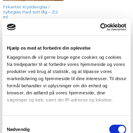
Firkantet Krydderiglas /
Sylteglas med sort låg – 212
ml
(71)
Vurderet
Den
Den
9,95
kr.
10,95
kr.
oprindelige
aktuelle
4.9
ud af
pris
pris
5
TILFØJ TIL KURV
var:
er:
Hjælp os med at forbedre din oplevelse
10,95 kr..
9,95 kr..
Kagegrisen.dk vil gerne bruge egne cookies og cookies
fra tredjeparter til at forbedre vores hjemmeside og vores
produkter ved brug af statistik, og at tilpasse vores
Add to
Add to
wishlist
wishlist
markedsføring og hjemmeside til dine interesser. Til disse
Udløbsdato etiketter / labels –
Condi plastbøtte 5L – MED
189 stk.
låg – 19,5 x 19,5 cm
formål behandler vi oplysninger om din enhed og
browser, din adfærd på vores hjemmeside, dine
(18)
(250)
Vurderet
Vurderet
19,95
kr.
19,95
kr.
søgninger og køb, samt din IP-adresse og lokation.
4.67
ud af
4.93
ud af
5
5
TILFØJ TIL KURV
TILFØJ TIL KURV
Du kan tilpasse dit samtykke nedenfor. Dit samtykke kan
til enhver tid ændres eller trækkes tilbage ved at klikke
Samtykkevalg
på menupunktet ”Opdater cookie-indstillinger” nederst på
Nødvendig