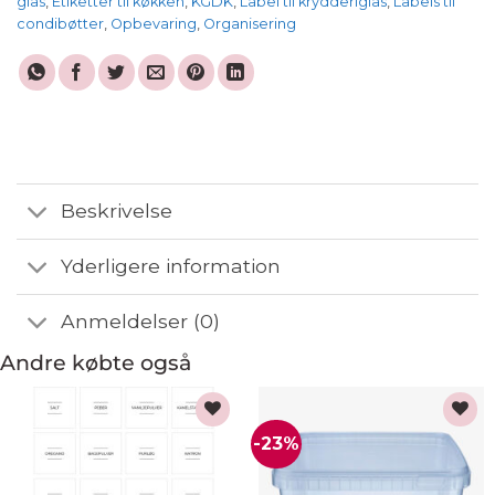
glas
,
Etiketter til køkken
,
KGDK
,
Label til krydderiglas
,
Labels til
condibøtter
,
Opbevaring
,
Organisering
Beskrivelse
Yderligere information
Anmeldelser (0)
Andre købte også
-23%
Add to
Add to
wishlist
wishlist