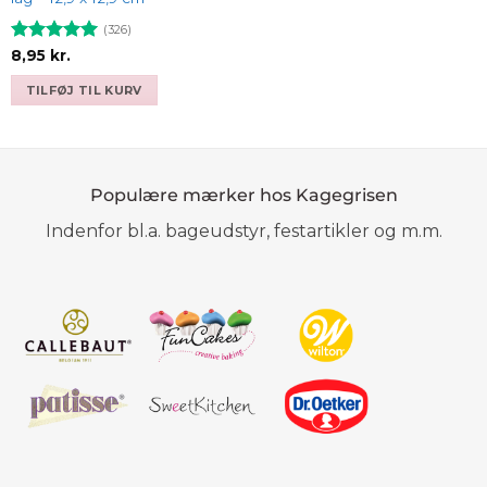
(326)
Vurderet
8,95
kr.
4.93
ud af
5
TILFØJ TIL KURV
Populære mærker hos Kagegrisen
Indenfor bl.a. bageudstyr, festartikler og m.m.