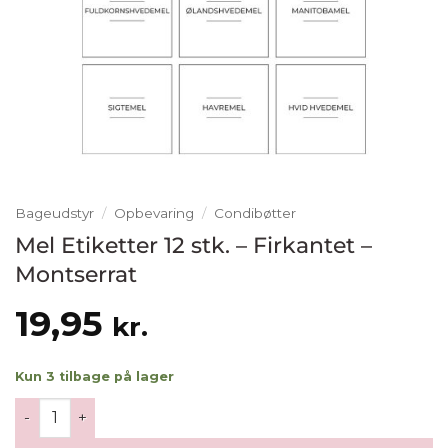
Bageudstyr
/
Opbevaring
/
Condibøtter
Mel Etiketter 12 stk. – Firkantet –
Montserrat
19,95
kr.
Kun 3 tilbage på lager
Mel Etiketter 12 stk. - Firkantet - Montserrat antal