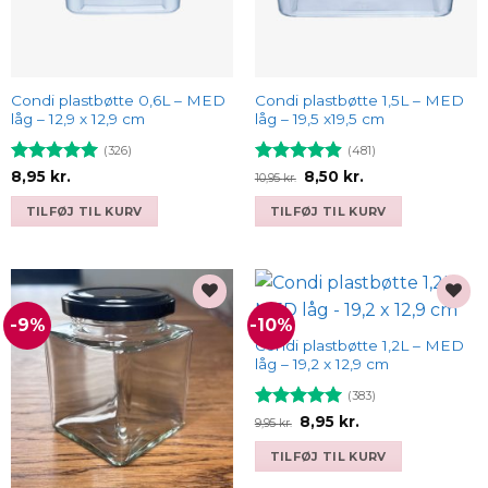
Condi plastbøtte 0,6L – MED
Condi plastbøtte 1,5L – MED
låg – 12,9 x 12,9 cm
låg – 19,5 x19,5 cm
(326)
(481)
Vurderet
Vurderet
Den
Den
8,95
kr.
8,50
kr.
10,95
kr.
oprindelige
aktuelle
4.93
ud af
4.9
ud af
pris
pris
5
5
TILFØJ TIL KURV
TILFØJ TIL KURV
var:
er:
10,95 kr..
8,50 kr..
-9%
-10%
Add to
Add to
wishlist
wishlist
Condi plastbøtte 1,2L – MED
låg – 19,2 x 12,9 cm
(383)
Vurderet
Den
Den
8,95
kr.
9,95
kr.
oprindelige
aktuelle
4.93
ud af
pris
pris
5
TILFØJ TIL KURV
var:
er:
9,95 kr..
8,95 kr..