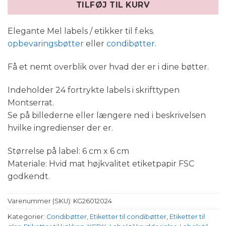
TILFØJ TIL KURV
Elegante Mel labels / etikker til f.eks.
opbevaringsbøtter
eller
condibøtter
.
Få et nemt overblik over hvad der er i dine bøtter.
Indeholder 24 fortrykte labels i skrifttypen
Montserrat.
Se på billederne eller længere ned i beskrivelsen
hvilke ingredienser der er.
Størrelse på label: 6 cm x 6 cm
Materiale: Hvid mat højkvalitet etiketpapir FSC
godkendt.
Varenummer (SKU):
KG26012024
Kategorier:
Condibøtter
,
Etiketter til condibøtter
,
Etiketter til