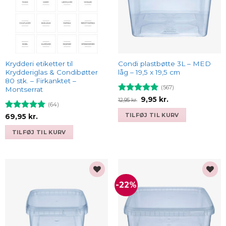
Krydderi etiketter til
Condi plastbøtte 3L – MED
Krydderiglas & Condibøtter
låg – 19,5 x 19,5 cm
80 stk. – Firkanktet –
(567)
Montserrat
Vurderet
Den
Den
9,95
kr.
12,95
kr.
(64)
oprindelige
aktuelle
4.93
ud af
pris
pris
5
TILFØJ TIL KURV
Vurderet
69,95
kr.
var:
er:
4.84
ud af
12,95 kr..
9,95 kr..
5
TILFØJ TIL KURV
-22%
Add to
Add to
wishlist
wishlist