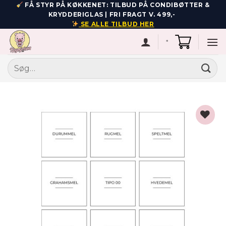
Fortsæt
FÅ STYR PÅ KØKKENET: TILBUD PÅ CONDIBØTTER &
KRYDDERIGLAS | FRI FRAGT V. 499,-
til
SE ALLE TILBUD HER
indhold
*
Søg
efter:
Add to
wishlist