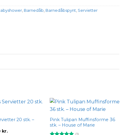
abyshower
,
Barnedåb
,
Barnedåbspynt
,
Servietter
Add to
Add to
wishlist
wishlist
rvietter 20 stk. –
Pink Tulipan Muffinsforme 36
stk. – House of Marie
Den
0
kr.
(1)