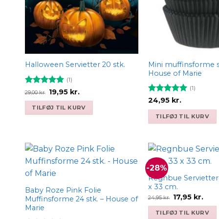
Mini muffinsforme s
Halloween Servietter 20 stk.
House of Marie
(1)
(1)
Vurderet
Den
5
Den
19,95
kr.
29,00
kr.
oprindelige
aktuelle
ud af 5
Vurderet
5
24,95
kr.
pris
pris
ud af 5
TILFØJ TIL KURV
var:
er:
TILFØJ TIL KURV
29,00 kr..
19,95 kr..
-28%
Add to
wishlist
Regnbue Servietter 
x 33 cm.
Baby Roze Pink Folie
Den
Den
17,95
kr.
24,95
kr.
Muffinsforme 24 stk. – House of
oprindelige
aktu
Marie
pris
pris
TILFØJ TIL KURV
var:
er: