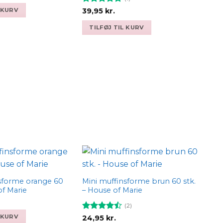
ndelige
aktuelle
pris
Vurderet
5
L KURV
39,95
kr.
er:
ud af 5
 kr..
19,50 kr..
TILFØJ TIL KURV
Add to
Add to
wishlist
wishlist
sforme orange 60
Mini muffinsforme brun 60 stk.
of Marie
– House of Marie
(2)
Vurderet
L KURV
24,95
kr.