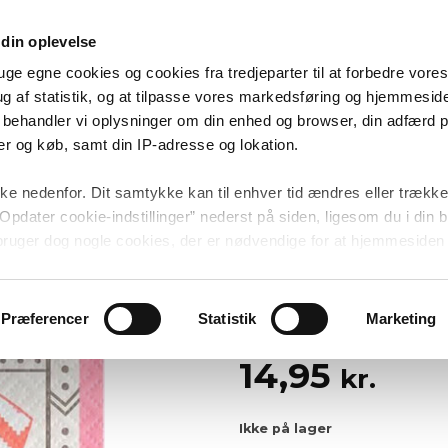
 KØKKENET: TILBUD PÅ CONDIBØTTER & KRYDDERIGLAS | FRI FR
SE ALLE TILBUD HER
din oplevelse
uge egne cookies og cookies fra tredjeparter til at forbedre vor
g af statistik, og at tilpasse vores markedsføring og hjemmeside 
ål behandler vi oplysninger om din enhed og browser, din adfærd 
r og køb, samt din IP-adresse og lokation.
1-2 hverdages levering
Fragt fra 39,95 kr.
ke nedenfor. Dit samtykke kan til enhver tid ændres eller trække
Opdater cookie-indstillinger” nederst på siden, ligesom du i din
 bruger dog nogle cookies, der er nødvendige for at hjemmesiden 
Festpynt
/
Barnedåbspynt
lges via menupunktet.
Lyserød Barnedå
Add to
Creative Party
Præferencer
Statistik
Marketing
wishlist
14,95
kr.
Ikke på lager