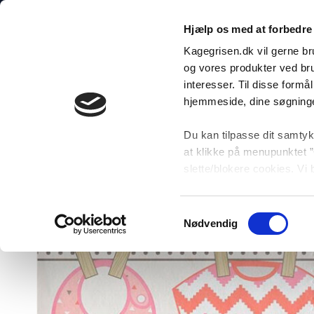
Fortsæt
FÅ STYR PÅ
til
Hjælp os med at forbedre 
indhold
Kagegrisen.dk vil gerne br
Søg
MENU
og vores produkter ved bru
efter:
interesser. Til disse form
hjemmeside, dine søgninge
Du kan tilpasse dit samtyk
at klikke på menupunktet ”
slette/blokere cookies. Vi
som derfor ikke kan fravæ
Samtykkevalg
Nødvendig