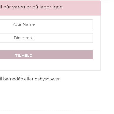
l når varen er på lager igen
TILMELD
 til barnedåb eller babyshower.