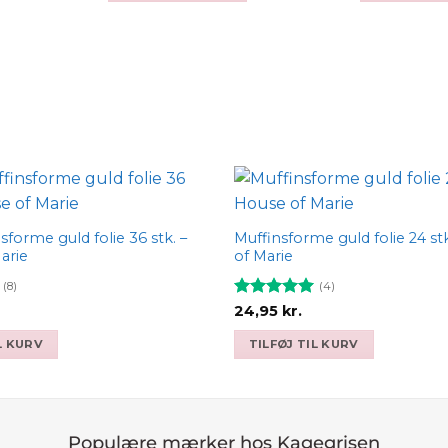
 kr..
Add to
wishlist
sforme guld folie 36 stk. –
Muffinsforme guld folie 24 st
arie
of Marie
(8)
(4)
Vurderet
5
24,95
kr.
ud af 5
L KURV
TILFØJ TIL KURV
Populære mærker hos Kagegrisen