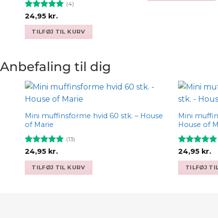
24,95 kr..
17,95
(4)
Vurderet
5
24,95
kr.
ud af 5
TILFØJ TIL KURV
Anbefaling til dig
Add to
wishlist
Mini muffinsforme hvid 60 stk. – House
Mini muffin
of Marie
House of M
(13)
Vurderet
Vurderet
24,95
kr.
24,95
kr.
4.85
ud af
4.88
ud af
5
5
TILFØJ TIL KURV
TILFØJ TI