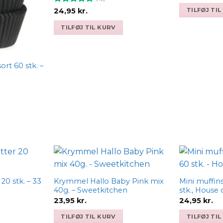
opri
pris
Vurderet
TILFØJ TI
24,95
kr.
var:
4.85
ud af
24,95
5
TILFØJ TIL KURV
ort 60 stk. –
Add to
Add to
wishlist
wishlist
20 stk. – 33
Krymmel Hallo Baby Pink mix
Mini muffin
40g. – Sweetkitchen
stk., House 
23,95
kr.
24,95
kr.
elle
TILFØJ TIL KURV
TILFØJ TI