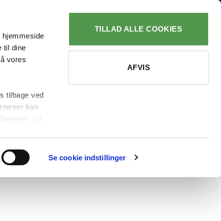
AGT V. 499,-
TILLAD ALLE COOKIES
es hjemmeside
LOG IND
KURV
til dine
på vores
AFVIS
s tilbage ved
 browser kan
fungerer, og
b Servietter 16 stk. –
Se cookie indstillinger