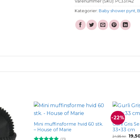
Varenummer (SKU):
PC331742
Kategorier:
Baby shower pynt
,
B
-22%
Add to
Add to
wishlist
wishlist
Mini muffinsforme hvid 60 stk.
Gurli Gris Se
– House of Marie
33×33 cm
Den
19,5
24,95
kr.
(13)