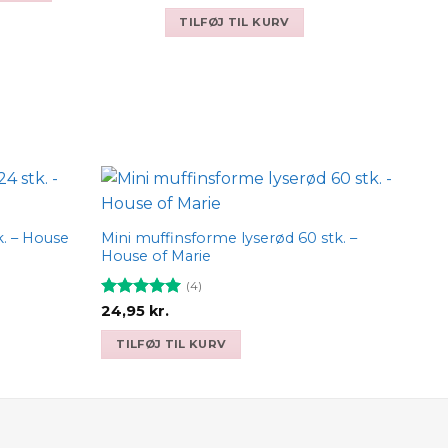
4.5
ud af
5
TILFØJ TIL KURV
Add to
Add to
wishlist
wishlist
k. – House
Mini muffinsforme lyserød 60 stk. –
House of Marie
(4)
Vurderet
5
24,95
kr.
ud af 5
TILFØJ TIL KURV