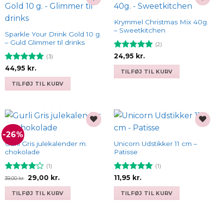
Add to
Add to
wishlist
wishlist
Krymmel Christmas Mix 40g.
– Sweetkitchen
Sparkle Your Drink Gold 10 g.
– Guld Glimmer til drinks
(2)
Vurderet
5
24,95
kr.
(3)
ud af 5
Vurderet
5
44,95
kr.
TILFØJ TIL KURV
ud af 5
TILFØJ TIL KURV
-26%
Add to
Add to
wishlist
wishlist
Gurli Gris julekalender m.
Unicorn Udstikker 11 cm –
chokolade
Patisse
(1)
(1)
Vurderet
Den
Den
Vurderet
5
29,00
kr.
11,95
kr.
39,00
kr.
oprindelige
aktuelle
4
ud af
ud af 5
pris
pris
5
TILFØJ TIL KURV
TILFØJ TIL KURV
var:
er:
39,00 kr..
29,00 kr..