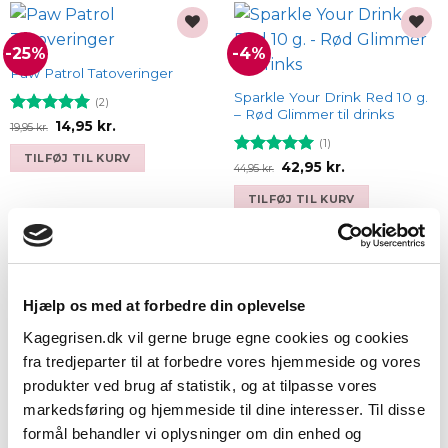
-25%
-4%
Add to
Add to
wishlist
wishlist
Paw Patrol Tatoveringer
Sparkle Your Drink Red 10 g.
(2)
– Rød Glimmer til drinks
Vurderet
Den
5
Den
14,95
kr.
19,95
kr.
oprindelige
aktuelle
ud af 5
(1)
pris
pris
TILFØJ TIL KURV
var:
er:
Vurderet
Den
5
Den
42,95
kr.
44,95
kr.
19,95 kr..
14,95 kr..
oprindelige
aktuelle
ud af 5
pris
pris
TILFØJ TIL KURV
var:
er:
44,95 kr..
42,95 kr..
Add to
Add to
Hjælp os med at forbedre din oplevelse
wishlist
wishlist
Jule Udstikkersæt 4 dele –
Klare slikposer, 25 stk. fra
Kagegrisen.dk vil gerne bruge egne cookies og cookies
Royal
Wilton
14,95
kr.
fra tredjeparter til at forbedre vores hjemmeside og vores
(4)
produkter ved brug af statistik, og at tilpasse vores
TILFØJ TIL KURV
Vurderet
24,95
kr.
4.75
ud af
markedsføring og hjemmeside til dine interesser. Til disse
5
TILFØJ TIL KURV
formål behandler vi oplysninger om din enhed og