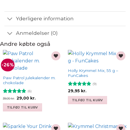
Yderligere information
Anmeldelser (0)
Andre købte også
-26%
Add to
Add to
wishlist
wishlist
Holly Krymmel Mix, 55 g –
FunCakes
Paw Patrol julekalender m.
chokolade
(9)
Vurderet
29,95
kr.
(6)
4.78
ud af
Vurderet
Den
Den
29,00
kr.
39,00
kr.
5
TILFØJ TIL KURV
oprindelige
aktuelle
4.83
ud af
pris
pris
5
TILFØJ TIL KURV
var:
er:
39,00 kr..
29,00 kr..