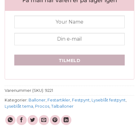
Få mail når varen er på lager igen
TILMELD
Varenummer (SKU):
9221
Kategorier:
Balloner
,
Festartikler
,
Festpynt
,
Lyseblåt festpynt
,
Lyseblåt tema
,
Procos
,
Talballoner