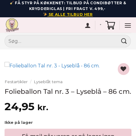
Fortsæt
FÅ STYR PÅ KØKKENET: TILBUD PÅ CONDIBØTTER &
KRYDDERIGLAS | FRI FRAGT V. 499,-
til
SE ALLE TILBUD HER
indhold
*
Søg
efter:
Add to
Festartikler
/
Lyseblåt tema
wishlist
Folieballon Tal nr. 3 – Lyseblå – 86 cm.
24,95
kr.
Ikke på lager