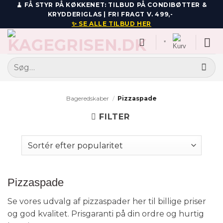
Fortsæt
🧹 FÅ STYR PÅ KØKKENET: TILBUD PÅ CONDIBØTTER &
KRYDDERIGLAS | FRI FRAGT V. 499,-
til
✨ SE ALLE TILBUD HER
indhold
*
Søg
efter:
Bageredskaber
/
Pizzaspade
FILTER
Pizzaspade
Se vores udvalg af pizzaspader her til billige priser
og god kvalitet. Prisgaranti på din ordre og hurtig