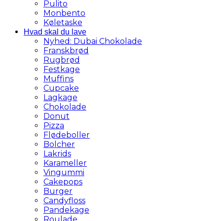
Pulito
Monbento
Køletaske
Hvad skal du lave
Nyhed: Dubai Chokolade
Franskbrød
Rugbrød
Festkage
Muffins
Cupcake
Lagkage
Chokolade
Donut
Pizza
Flødeboller
Bolcher
Lakrids
Karameller
Vingummi
Cakepops
Burger
Candyfloss
Pandekage
Roulade