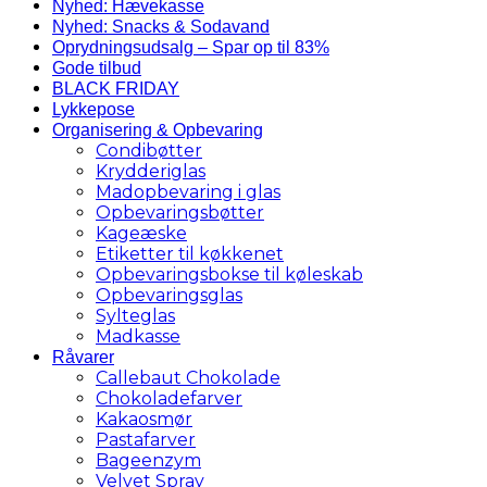
Nyhed: Hævekasse
Nyhed: Snacks & Sodavand
Oprydningsudsalg – Spar op til 83%
Gode tilbud
BLACK FRIDAY
Lykkepose
Organisering & Opbevaring
Condibøtter
Krydderiglas
Madopbevaring i glas
Opbevaringsbøtter
Kageæske
Etiketter til køkkenet
Opbevaringsbokse til køleskab
Opbevaringsglas
Sylteglas
Madkasse
Råvarer
Callebaut Chokolade
Chokoladefarver
Kakaosmør
Pastafarver
Bageenzym
Velvet Spray