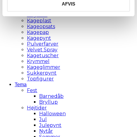
Brødforme
AFVIS
Kagedekoration
Kagefad
Kageplast
Kageopsats
Kagepap
Kagepynt
Pulverfarver
Velvet Spray
Kagetuscher
Krymmel
Kageglimmer
Sukkerpynt
Topfigurer
Tema
Fest
Barnedåb
Bryllup
Højtider
Halloween
Jul
Julepynt
Nytår
Sommer