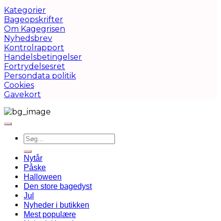
Kategorier
Bageopskrifter
Om Kagegrisen
Nyhedsbrev
Kontrolrapport
Handelsbetingelser
Fortrydelsesret
Persondata politik
Cookies
Gavekort
Søg
efter:
Nytår
Påske
Halloween
Den store bagedyst
Jul
Nyheder i butikken
Mest populære