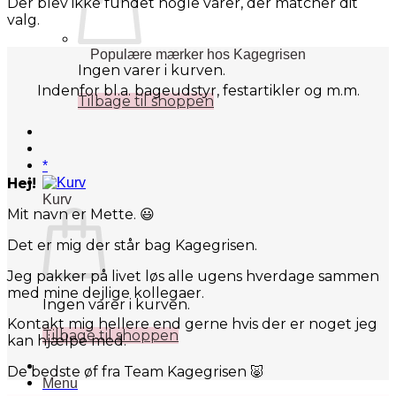
Der blev ikke fundet nogle varer, der matcher dit
valg.
Populære mærker hos Kagegrisen
Ingen varer i kurven.
Indenfor bl.a. bageudstyr, festartikler og m.m.
Tilbage til shoppen
*
Hej!
Kurv
Mit navn er Mette. 😃
Det er mig der står bag Kagegrisen.
Jeg pakker på livet løs alle ugens hverdage sammen
med mine dejlige kollegaer.
Ingen varer i kurven.
Kontakt mig hellere end gerne hvis der er noget jeg
Tilbage til shoppen
kan hjælpe med.
De bedste øf fra Team Kagegrisen 🐷
Menu