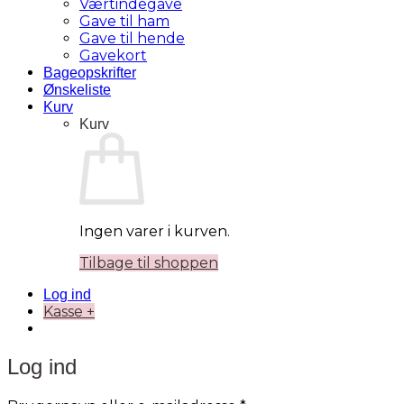
Værtindegave
Gave til ham
Gave til hende
Gavekort
Bageopskrifter
Ønskeliste
Kurv
Kurv
Ingen varer i kurven.
Tilbage til shoppen
Log ind
Kasse
+
Log ind