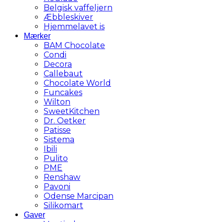
Belgisk vaffeljern
Æbbleskiver
Hjemmelavet is
Mærker
BAM Chocolate
Condi
Decora
Callebaut
Chocolate World
Funcakes
Wilton
SweetKitchen
Dr. Oetker
Patisse
Sistema
Ibili
Pulito
PME
Renshaw
Pavoni
Odense Marcipan
Silikomart
Gaver