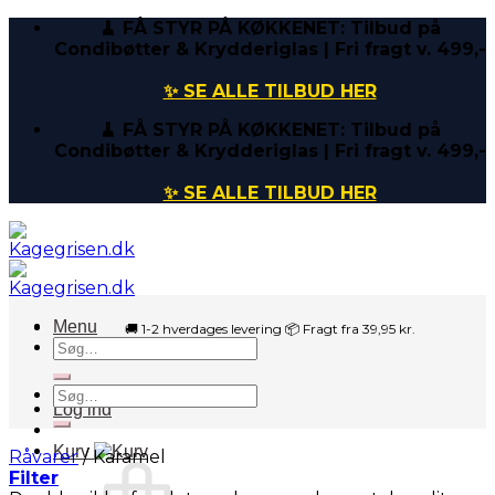
Fortsæt
🧹 FÅ STYR PÅ KØKKENET: Tilbud på
til
Condibøtter & Krydderiglas | Fri fragt v. 499,-
indhold
✨ SE ALLE TILBUD HER
🧹 FÅ STYR PÅ KØKKENET: Tilbud på
Condibøtter & Krydderiglas | Fri fragt v. 499,-
✨ SE ALLE TILBUD HER
Menu
🚚 1-2 hverdages levering 📦 Fragt fra 39,95 kr.
Søg
efter:
Søg
Log ind
efter:
Kurv
Råvarer
/
Karamel
Filter