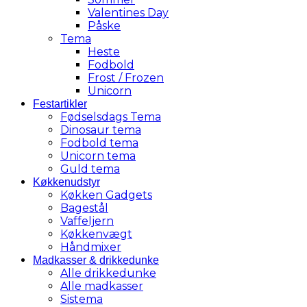
Valentines Day
Påske
Tema
Heste
Fodbold
Frost / Frozen
Unicorn
Festartikler
Fødselsdags Tema
Dinosaur tema
Fodbold tema
Unicorn tema
Guld tema
Køkkenudstyr
Køkken Gadgets
Bagestål
Vaffeljern
Køkkenvægt
Håndmixer
Madkasser & drikkedunke
Alle drikkedunke
Alle madkasser
Sistema