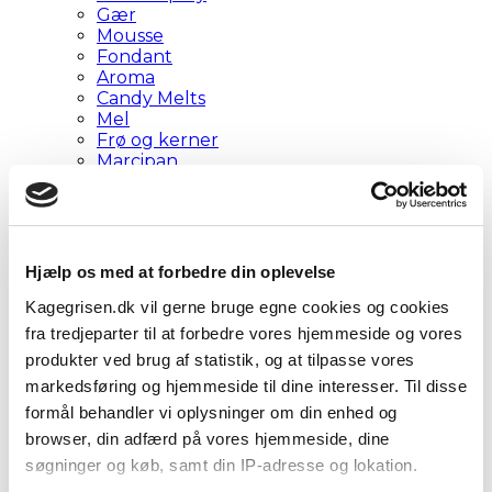
Gær
Mousse
Fondant
Aroma
Candy Melts
Mel
Frø og kerner
Marcipan
Fedt
Sirup
Bageredskaber
Bagestål
Hævekasse
Hjælp os med at forbedre din oplevelse
Bagemåtte
Termometer
Kagegrisen.dk vil gerne bruge egne cookies og cookies
Kagerulle
fra tredjeparter til at forbedre vores hjemmeside og vores
Bageplade med huller
produkter ved brug af statistik, og at tilpasse vores
Rullepinde
markedsføring og hjemmeside til dine interesser. Til disse
Bageriste
Dejskraber
formål behandler vi oplysninger om din enhed og
Dejskærer
browser, din adfærd på vores hjemmeside, dine
Tyller
søgninger og køb, samt din IP-adresse og lokation.
Kagerulle