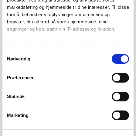
markedsføring og hjemmeside til dine interesser. Til disse
formål behandler vi oplysninger om din enhed og
browser, din adfærd på vores hjemmeside, dine
søgninger og køb, samt din IP-adresse og lokation.
Du kan tilpasse dit samtykke nedenfor. Dit samtykke kan
til enhver tid ændres eller trækkes tilbage ved at klikke
Samtykkevalg
på menupunktet ”Opdater cookie-indstillinger” nederst på
Nødvendig
siden, ligesom du i din browser kan slette/blokere
cookies. Vi bruger dog nogle cookies, der er nødvendige
Præferencer
Hej!
for at hjemmesiden fungerer, og som derfor ikke kan
fravælges via menupunktet.
Mit navn er Mette.
Statistik
Det er mig der står bag Kagegrisen.
Marketing
Jeg pakker på livet løs alle ugens hverdage
sammen med mine dejlige kollegaer.