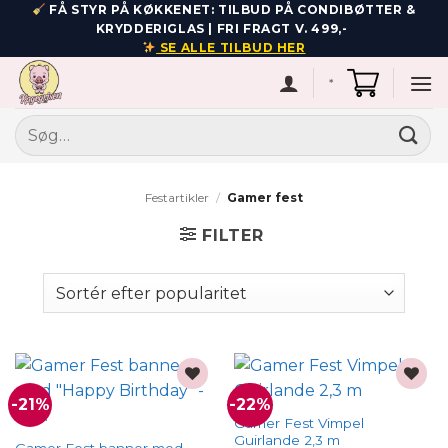
Fortsæt
FÅ STYR PÅ KØKKENET: TILBUD PÅ CONDIBØTTER &
KRYDDERIGLAS | FRI FRAGT V. 499,-
til
SE ALLE TILBUD HER
indhold
*
Søg
efter:
Festartikler
/
Gamer fest
FILTER
-21%
-22%
Add to
Add to
wishlist
wishlist
Gamer Fest Vimpel
Guirlande 2,3 m