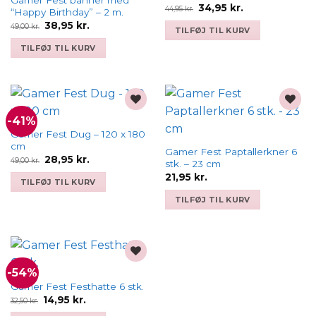
Gamer Fest banner med
Den
Den
34,95
kr.
44,95
kr.
“Happy Birthday” – 2 m.
oprindelige
aktuelle
Den
Den
38,95
kr.
pris
pris
49,00
kr.
TILFØJ TIL KURV
oprindelige
aktuelle
var:
er:
pris
pris
44,95 kr..
34,95 kr..
TILFØJ TIL KURV
var:
er:
49,00 kr..
38,95 kr..
-41%
Add to
Add to
wishlist
wishlist
Gamer Fest Dug – 120 x 180
cm
Gamer Fest Paptallerkner 6
Den
Den
28,95
kr.
49,00
kr.
stk. – 23 cm
oprindelige
aktuelle
pris
pris
21,95
kr.
TILFØJ TIL KURV
var:
er:
49,00 kr..
28,95 kr..
TILFØJ TIL KURV
-54%
Add to
wishlist
Gamer Fest Festhatte 6 stk.
Den
Den
14,95
kr.
32,50
kr.
oprindelige
aktuelle