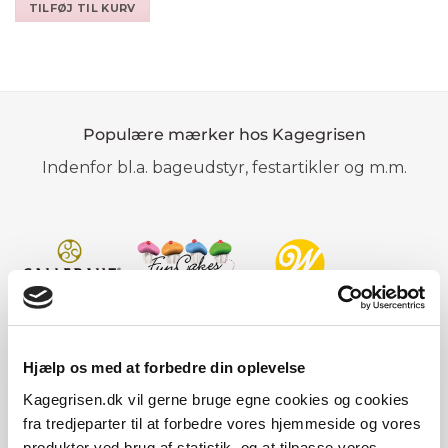
pris
pris
TILFØJ TIL KURV
var:
er:
32,50 kr..
14,95 kr..
Populære mærker hos Kagegrisen
Indenfor bl.a. bageudstyr, festartikler og m.m.
Hjælp os med at forbedre din oplevelse
Kagegrisen.dk vil gerne bruge egne cookies og cookies
fra tredjeparter til at forbedre vores hjemmeside og vores
produkter ved brug af statistik, og at tilpasse vores