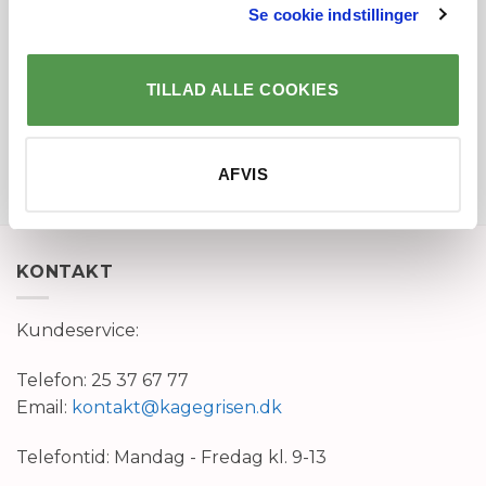
Se cookie indstillinger
Kontakt mig hellere end gerne hvis der er noget
jeg kan hjælpe med.
TILLAD ALLE COOKIES
De bedste øf fra Team Kagegrisen
AFVIS
KONTAKT
Kundeservice:
Telefon: 25 37 67 77
Email:
kontakt@kagegrisen.dk
Telefontid: Mandag - Fredag kl. 9-13