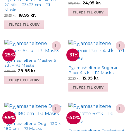
Den
Den
24,95
kr.
29,00
kr.
20 stk. – 33×33 cm – PJ
oprindelige
aktuelle
Masks
pris
pris
TILFØJ TIL KURV
var:
er:
Den
Den
18,95
kr.
29,95
kr.
29,00 kr..
24,95 kr..
oprindelige
aktuelle
pris
pris
TILFØJ TIL KURV
var:
er:
29,95 kr..
18,95 kr..
-25%
-31%
Add to
Add to
wishlist
wishlist
Pyjamasheltene Masker 6
stk. – PJ Masks
Pyjamasheltene Sugerør
Den
Den
29,95
kr.
39,95
kr.
Papir 4 stk. – PJ Masks
oprindelige
aktuelle
Den
Den
pris
pris
15,95
kr.
22,95
kr.
TILFØJ TIL KURV
oprindelige
aktuelle
var:
er:
pris
pris
39,95 kr..
29,95 kr..
TILFØJ TIL KURV
var:
er:
22,95 kr..
15,95 kr..
-59%
-40%
Add to
Add to
wishlist
wishlist
Pyjamasheltene Dug – 120 x
180 cm – PJ Masks
Pyjamasheltene Festhatte 6