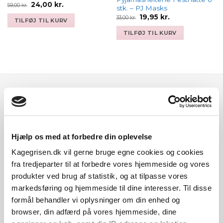
Den
Den
24,00
kr.
59,00
kr.
stk. – PJ Masks
oprindelige
aktuelle
Den
Den
pris
pris
19,95
kr.
33,00
kr.
TILFØJ TIL KURV
oprindelige
aktuelle
var:
er:
pris
pris
59,00 kr..
24,00 kr..
TILFØJ TIL KURV
var:
er:
33,00 kr..
19,95 kr..
Populære mærker hos Kagegrisen
Indenfor bl.a. bageudstyr, festartikler og m.m.
Hjælp os med at forbedre din oplevelse
Kagegrisen.dk vil gerne bruge egne cookies og cookies
fra tredjeparter til at forbedre vores hjemmeside og vores
produkter ved brug af statistik, og at tilpasse vores
markedsføring og hjemmeside til dine interesser. Til disse
formål behandler vi oplysninger om din enhed og
browser, din adfærd på vores hjemmeside, dine