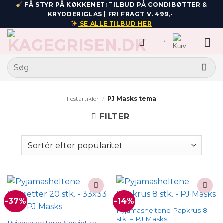
Fortsæt
FÅ STYR PÅ KØKKENET: TILBUD PÅ CONDIBØTTER &
KRYDDERIGLAS | FRI FRAGT V. 499,-
til
SE ALLE TILBUD HER
indhold
*
Søg
efter:
Festartikler
/
PJ Masks tema
FILTER
-37%
-14%
Add to
Add to
wishlist
wishlist
Pyjamasheltene Papkrus 8
stk. – PJ Masks
Pyjamasheltene Servietter