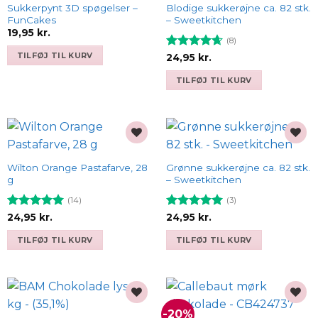
wishlist
wishlist
Sukkerpynt 3D spøgelser –
Blodige sukkerøjne ca. 82 stk.
FunCakes
– Sweetkitchen
19,95
kr.
(8)
TILFØJ TIL KURV
Vurderet
24,95
kr.
4.63
ud af
5
TILFØJ TIL KURV
Add to
Add to
wishlist
wishlist
Wilton Orange Pastafarve, 28
Grønne sukkerøjne ca. 82 stk.
g
– Sweetkitchen
(14)
(3)
Vurderet
Vurderet
5
24,95
kr.
24,95
kr.
4.93
ud af
ud af 5
5
TILFØJ TIL KURV
TILFØJ TIL KURV
-20%
Add to
Add to