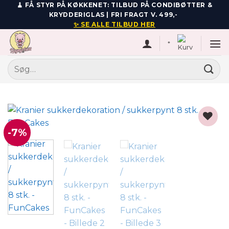
Fortsæt
🧹 FÅ STYR PÅ KØKKENET: TILBUD PÅ CONDIBØTTER &
KRYDDERIGLAS | FRI FRAGT V. 499,-
til
✨ SE ALLE TILBUD HER
indhold
*
Søg
efter:
-7%
Add to
wishlist