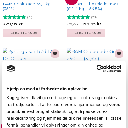
wishlist
wishlist
BAM Chokolade lys, 1 kg –
Callebaut Chokolade mørk
(35,1%)
(811), 1 kg – (54,5%)
(19)
(287)
Vurderet
Vurderet
Den
Den
229,95
kr.
199,95
kr.
249,95
kr.
oprindelige
aktuelle
4.79
ud af
4.93
ud af
pris
pris
5
5
TILFØJ TIL KURV
TILFØJ TIL KURV
var:
er:
249,95 kr..
199,95 kr..
Add to
Add to
wishlist
wishlist
Pynteglasur Rød 125g – Dr.
BAM Chokolade Gold 250 g –
Oetker
(31,9%)
(8)
(6)
Vurderet
Vurderet
22,95
kr.
89,95
kr.
Hjælp os med at forbedre din oplevelse
4.5
ud af
4.83
ud af
5
5
Kagegrisen.dk vil gerne bruge egne cookies og cookies
TILFØJ TIL KURV
TILFØJ TIL KURV
fra tredjeparter til at forbedre vores hjemmeside og vores
produkter ved brug af statistik, og at tilpasse vores
markedsføring og hjemmeside til dine interesser. Til disse
formål behandler vi oplysninger om din enhed og
-83%
-26%
Add to
Add to