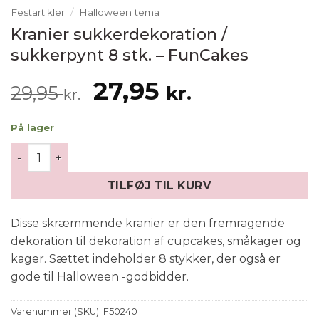
Festartikler
/
Halloween tema
Kranier sukkerdekoration /
sukkerpynt 8 stk. – FunCakes
Den
Den
27,95
29,95
kr.
kr.
oprindelige
aktuelle
På lager
pris
pris
Kranier sukkerdekoration / sukkerpynt 8 stk. - FunCake
var:
er:
29,95 kr..
27,95 kr..
TILFØJ TIL KURV
Disse skræmmende kranier er den fremragende
dekoration til dekoration af cupcakes, småkager og
kager. Sættet indeholder 8 stykker, der også er
gode til Halloween -godbidder.
Varenummer (SKU):
F50240