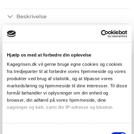
Beskrivelse
Yderligere information
Anmeldelser (0)
Hjælp os med at forbedre din oplevelse
Kagegrisen.dk vil gerne bruge egne cookies og cookies
Populære mærker hos Kagegrisen
fra tredjeparter til at forbedre vores hjemmeside og vores
Indenfor bl.a. bageudstyr, festartikler og m.m.
produkter ved brug af statistik, og at tilpasse vores
markedsføring og hjemmeside til dine interesser. Til disse
formål behandler vi oplysninger om din enhed og
browser, din adfærd på vores hjemmeside, dine
søgninger og køb, samt din IP-adresse og lokation.
Du kan tilpasse dit samtykke nedenfor. Dit samtykke kan
til enhver tid ændres eller trækkes tilbage ved at klikke
Samtykkevalg