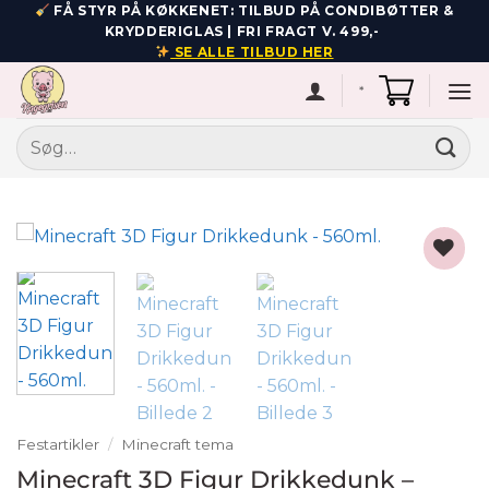
Fortsæt
FÅ STYR PÅ KØKKENET: TILBUD PÅ CONDIBØTTER &
KRYDDERIGLAS | FRI FRAGT V. 499,-
til
SE ALLE TILBUD HER
indhold
*
Søg
efter:
Add to
wishlist
Festartikler
/
Minecraft tema
Minecraft 3D Figur Drikkedunk –