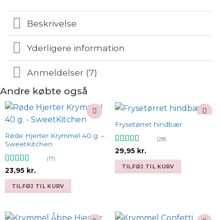
Beskrivelse
Yderligere information
Anmeldelser (7)
Andre købte også
Frysetørret hindbær
Add to
Add to
wishlist
wishlist
Røde Hjerter Krymmel 40 g. –
(28)
SweetKitchen
Vurderet
29,95
kr.
4.75
ud af 5
(17)
TILFØJ TIL KURV
Vurderet
23,95
kr.
4.82
ud af 5
TILFØJ TIL KURV