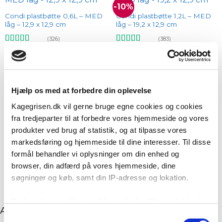
-10%
Add to
Add to
wishlist
wishlist
Condi plastbøtte 0,6L – MED
Condi plastbøtte 1,2L – MED
låg – 12,9 x 12,9 cm
låg – 19,2 x 12,9 cm
(326)
(383)
Vurderet
Vurderet
Den
Den
8,95
kr.
8,95
kr.
9,95
kr.
oprindelige
aktuelle
4.93
ud af 5
4.93
ud af 5
pris
pris
TILFØJ TIL KURV
TILFØJ TIL KURV
var:
er:
9,95 kr..
8,95 kr..
Hjælp os med at forbedre din oplevelse
Kagegrisen.dk vil gerne bruge egne cookies og cookies
fra tredjeparter til at forbedre vores hjemmeside og vores
Add to
Add to
wishlist
wishlist
Condi plastbøtte 5L – MED
BAM Chokolade lys, 1 kg –
produkter ved brug af statistik, og at tilpasse vores
låg – 19,5 x 19,5 cm
(35,1%)
markedsføring og hjemmeside til dine interesser. Til disse
(250)
(19)
formål behandler vi oplysninger om din enhed og
Vurderet
Vurderet
19,95
kr.
229,95
kr.
browser, din adfærd på vores hjemmeside, dine
4.93
ud af 5
4.79
ud af 5
søgninger og køb, samt din IP-adresse og lokation.
TILFØJ TIL KURV
TILFØJ TIL KURV
Du kan tilpasse dit samtykke nedenfor. Dit samtykke kan
Anbefaling til dig
til enhver tid ændres eller trækkes tilbage ved at klikke
Samtykkevalg