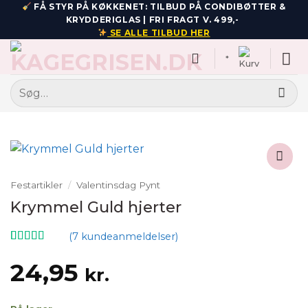
Fortsæt
FÅ STYR PÅ KØKKENET: TILBUD PÅ CONDIBØTTER &
KRYDDERIGLAS | FRI FRAGT V. 499,-
til
SE ALLE TILBUD HER
indhold
*
Søg
efter:
Add to
Festartikler
/
Valentinsdag Pynt
wishlist
Krymmel Guld hjerter
(
7
kundeanmeldelser)
Bedømt
7
som
4.71
24,95
kr.
ud af 5
baseret på
kundebedømmelser