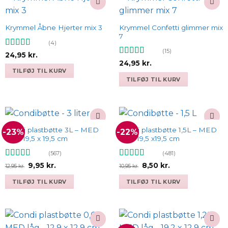
Add to
Add to
wishlist
wishlist
Krymmel Confetti glimmer mix
Krymmel Åbne Hjerter mix 3
7
(4)
(15)
Vurderet
24,95
kr.
4.5
ud af 5
Vurderet
24,95
kr.
4.93
ud af 5
TILFØJ TIL KURV
TILFØJ TIL KURV
Condi plastbøtte 3L – MED
Condi plastbøtte 1,5L – MED
-23%
-22%
Add to
Add to
låg – 19,5 x 19,5 cm
låg – 19,5 x19,5 cm
wishlist
wishlist
(567)
(481)
Vurderet
Vurderet
4.9
Den
Den
Den
Den
9,95
kr.
8,50
kr.
12,95
kr.
10,95
kr.
oprindelige
aktuelle
oprindelige
aktuelle
4.93
ud af 5
ud af 5
pris
pris
pris
pris
TILFØJ TIL KURV
TILFØJ TIL KURV
var:
er:
var:
er:
12,95 kr..
9,95 kr..
10,95 kr..
8,50 kr..