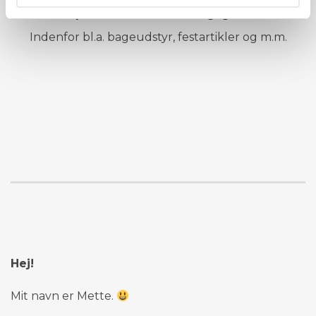
Populære mærker hos Kagegrisen
Indenfor bl.a. bageudstyr, festartikler og m.m.
Hej!
Mit navn er Mette.