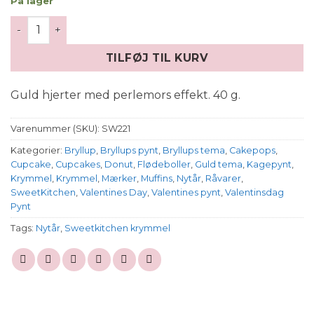
På lager
Krymmel Guld hjerter antal
TILFØJ TIL KURV
Guld hjerter med perlemors effekt. 40 g.
Varenummer (SKU):
SW221
Kategorier:
Bryllup
,
Bryllups pynt
,
Bryllups tema
,
Cakepops
,
Cupcake
,
Cupcakes
,
Donut
,
Flødeboller
,
Guld tema
,
Kagepynt
,
Krymmel
,
Krymmel
,
Mærker
,
Muffins
,
Nytår
,
Råvarer
,
SweetKitchen
,
Valentines Day
,
Valentines pynt
,
Valentinsdag
Pynt
Tags:
Nytår
,
Sweetkitchen krymmel