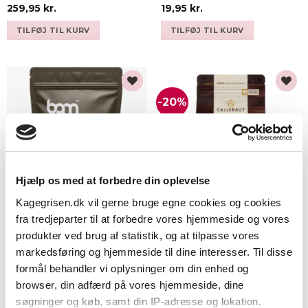
Vurderet
Vurderet
259,95
kr.
19,95
kr.
4.9
ud af
4.93
ud af
5
5
TILFØJ TIL KURV
TILFØJ TIL KURV
-20%
Add to
Add to
wishlist
wishlist
Hjælp os med at forbedre din oplevelse
Kagegrisen.dk vil gerne bruge egne cookies og cookies
fra tredjeparter til at forbedre vores hjemmeside og vores
BAM Chokolade lys, 1 kg –
Callebaut Chokolade mørk
(35,1%)
(811), 1 kg – (54,5%)
produkter ved brug af statistik, og at tilpasse vores
markedsføring og hjemmeside til dine interesser. Til disse
(19)
(287)
formål behandler vi oplysninger om din enhed og
Vurderet
Vurderet
Den
Den
229,95
kr.
199,95
kr.
249,95
kr.
oprindelige
aktuelle
4.79
ud af
4.93
ud af
browser, din adfærd på vores hjemmeside, dine
pris
pris
5
5
TILFØJ TIL KURV
TILFØJ TIL KURV
var:
er:
søgninger og køb, samt din IP-adresse og lokation.
249,95 kr..
199,95 kr..