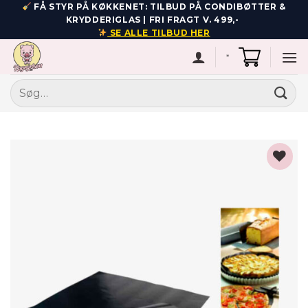
Fortsæt
FÅ STYR PÅ KØKKENET: TILBUD PÅ CONDIBØTTER &
KRYDDERIGLAS | FRI FRAGT V. 499,-
til
SE ALLE TILBUD HER
indhold
*
Søg
efter:
Add to
wishlist