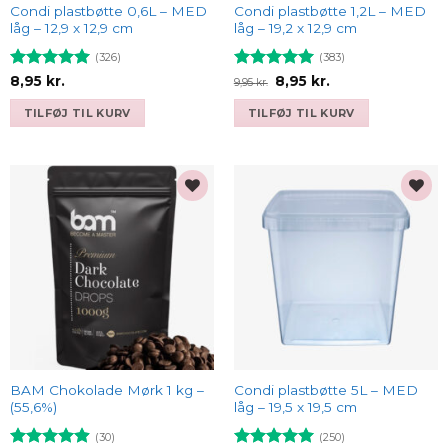
Condi plastbøtte 0,6L – MED
Condi plastbøtte 1,2L – MED
låg – 12,9 x 12,9 cm
låg – 19,2 x 12,9 cm
(326)
(383)
Vurderet
Vurderet
Den
Den
8,95
kr.
8,95
kr.
9,95
kr.
oprindelige
aktuelle
4.93
ud af
4.93
ud af
pris
pris
5
5
TILFØJ TIL KURV
TILFØJ TIL KURV
var:
er:
9,95 kr..
8,95 kr..
Add to
Add to
wishlist
wishlist
BAM Chokolade Mørk 1 kg –
Condi plastbøtte 5L – MED
(55,6%)
låg – 19,5 x 19,5 cm
(30)
(250)