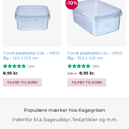
-10%
Add to
Add to
wishlist
wishlist
Condi plastbøtte 0,6L – MED
Condi plastbøtte 1,2L – MED
låg – 12,9 x 12,9 cm
låg – 19,2 x 12,9 cm
(326)
(383)
Vurderet
Vurderet
Den
Den
8,95
kr.
8,95
kr.
9,95
kr.
oprindelige
aktuelle
4.93
ud af
4.93
ud af
pris
pris
5
5
TILFØJ TIL KURV
TILFØJ TIL KURV
var:
er:
9,95 kr..
8,95 kr..
Populære mærker hos Kagegrisen
Indenfor bl.a. bageudstyr, festartikler og m.m.