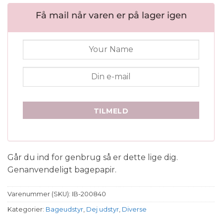
Få mail når varen er på lager igen
TILMELD
Går du ind for genbrug så er dette lige dig.
Genanvendeligt bagepapir.
Varenummer (SKU):
IB-200840
Kategorier:
Bageudstyr
,
Dej udstyr
,
Diverse