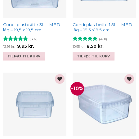
Condi plastbøtte 3L – MED
Condi plastbøtte 1,5L – MED
låg – 19,5 x 19,5 cm
låg – 19,5 x19,5 cm
(567)
(481)
Vurderet
Den
Den
Vurderet
Den
Den
9,95
kr.
8,50
kr.
12,95
kr.
10,95
kr.
oprindelige
aktuelle
oprindelige
aktuelle
4.93
ud af
4.9
ud af
pris
pris
pris
pris
5
5
TILFØJ TIL KURV
TILFØJ TIL KURV
var:
er:
var:
er:
12,95 kr..
9,95 kr..
10,95 kr..
8,50 kr..
-10%
Add to
Add to
wishlist
wishlist