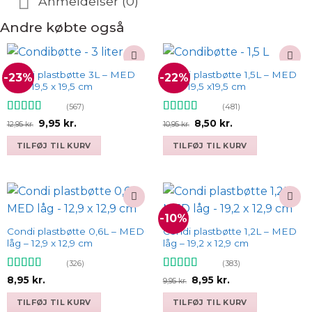
Anmeldelser (0)
Andre købte også
Condi plastbøtte 3L – MED
Condi plastbøtte 1,5L – MED
-23%
-22%
Add to
Add to
låg – 19,5 x 19,5 cm
låg – 19,5 x19,5 cm
wishlist
wishlist
(567)
(481)
Vurderet
Vurderet
4.9
Den
Den
Den
Den
9,95
kr.
8,50
kr.
12,95
kr.
10,95
kr.
oprindelige
aktuelle
oprindelige
aktuelle
4.93
ud af 5
ud af 5
pris
pris
pris
pris
TILFØJ TIL KURV
TILFØJ TIL KURV
var:
er:
var:
er:
12,95 kr..
9,95 kr..
10,95 kr..
8,50 kr..
-10%
Add to
Add to
wishlist
wishlist
Condi plastbøtte 0,6L – MED
Condi plastbøtte 1,2L – MED
låg – 12,9 x 12,9 cm
låg – 19,2 x 12,9 cm
(326)
(383)
Vurderet
Vurderet
Den
Den
8,95
kr.
8,95
kr.
9,95
kr.
oprindelige
aktuelle
4.93
ud af 5
4.93
ud af 5
pris
pris
TILFØJ TIL KURV
TILFØJ TIL KURV
var:
er: