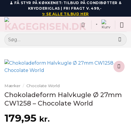
Fortsæt
🧹 FÅ STYR PÅ KØKKENET: TILBUD PÅ CONDIBØTTER &
KRYDDERIGLAS | FRI FRAGT V. 499,-
til
✨ SE ALLE TILBUD HER
indhold
*
Søg
efter:
Add to
wishlist
Mærker
/
Chocolate World
Chokoladeform Halvkugle Ø 27mm
CW1258 – Chocolate World
179,95
kr.