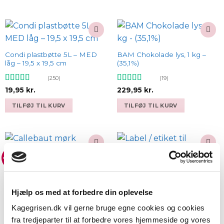
9,95 kr..
8,95 kr..
Add to
Add to
wishlist
wishlist
Condi plastbøtte 5L – MED
BAM Chokolade lys, 1 kg –
låg – 19,5 x 19,5 cm
(35,1%)
(250)
(19)
Vurderet
Vurderet
19,95
kr.
229,95
kr.
4.93
ud af 5
4.79
ud af 5
TILFØJ TIL KURV
TILFØJ TIL KURV
-20%
Add to
Add to
wishlist
wishlist
Callebaut Chokolade mørk
(811), 1 kg – (54,5%)
Krydderi etiketter til
Krydderiglas & Condibøtter
(287)
Hjælp os med at forbedre din oplevelse
80 stk. – Firkanktet –
Vurderet
Den
Den
199,95
kr.
249,95
kr.
Montserrat
Kagegrisen.dk vil gerne bruge egne cookies og cookies
oprindelige
aktuelle
4.93
ud af 5
pris
pris
TILFØJ TIL KURV
fra tredjeparter til at forbedre vores hjemmeside og vores
(64)
var:
er: